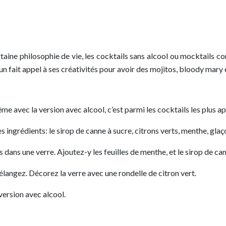
rtaine philosophie de vie, les cocktails sans alcool ou mocktails
cun fait appel à ses créativités pour avoir des mojitos, bloody mary 
me avec la version avec alcool, c’est parmi les cocktails les plus a
 les ingrédients: le sirop de canne à sucre, citrons verts, menthe, glaç
es dans une verre. Ajoutez-y les feuilles de menthe, et le sirop de ca
élangez. Décorez la verre avec une rondelle de citron vert.
 version avec alcool.