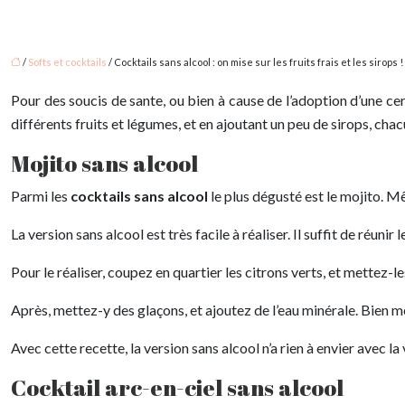
/
Softs et cocktails
/ Cocktails sans alcool : on mise sur les fruits frais et les sirops !
Pour des soucis de sante, ou bien à cause de l’adoption d’une ce
différents fruits et légumes, et en ajoutant un peu de sirops, cha
Mojito sans alcool
Parmi les
cocktails sans alcool
le plus dégusté est le mojito. Mê
La version sans alcool est très facile à réaliser. Il suffit de réunir
Pour le réaliser, coupez en quartier les citrons verts, et mettez-l
Après, mettez-y des glaçons, et ajoutez de l’eau minérale. Bien m
Avec cette recette, la version sans alcool n’a rien à envier avec la
Cocktail arc-en-ciel sans alcool