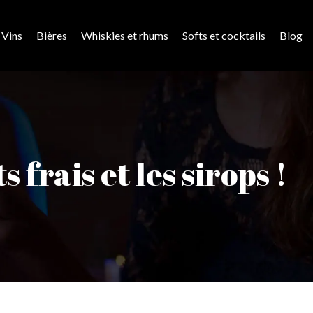
Vins
Bières
Whiskies et rhums
Softs et cocktails
Blog
s frais et les sirops !