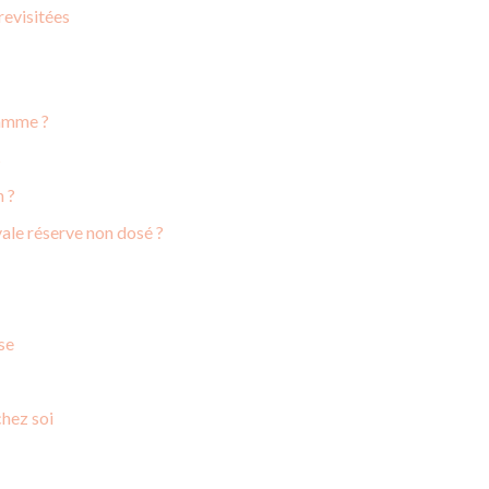
revisitées
gamme ?
s
n ?
ale réserve non dosé ?
ise
chez soi