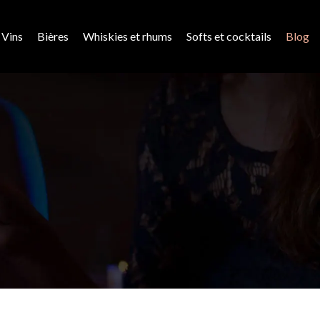
Vins
Bières
Whiskies et rhums
Softs et cocktails
Blog