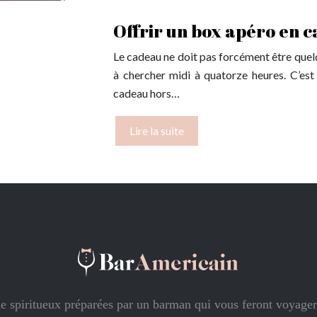
Offrir un box apéro en 
Le cadeau ne doit pas forcément être quelq
à chercher midi à quatorze heures. C’est 
cadeau hors…
Lire la suite
de spiritueux préparées par un barman qui vous feront voyager,